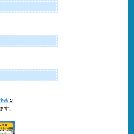
ket/
ます。