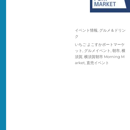
投
カ
イベント情報
,
グルメ＆ドリン
稿
テ
ク
日:
ゴ
タ
いちご よこすかポートマーケ
リ
グ
ット
,
グルメイベント
,
朝市
,
横
ー
須賀
,
横須賀朝市 Morning M
arket
,
直売イベント