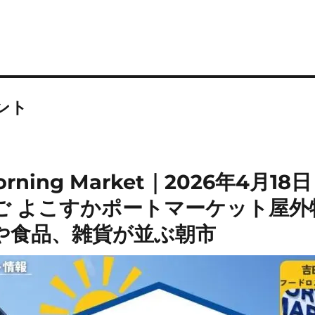
ント
rning Market｜2026年4月18
ご よこすかポートマーケット屋外
や食品、雑貨が並ぶ朝市