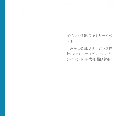
投
カ
イベント情報
,
ファミリーイベ
稿
テ
ント
日:
ゴ
タ
うみかぜ公園
,
クルージング体
リ
グ
験
,
ファミリーイベント
,
マリ
ー
ンイベント
,
平成町
,
横須賀市