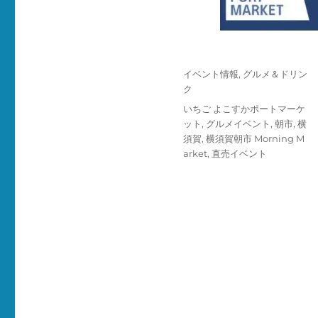
投
カ
イベント情報
,
グルメ＆ドリン
稿
テ
ク
日:
ゴ
タ
いちご よこすかポートマーケ
リ
グ
ット
,
グルメイベント
,
朝市
,
横
ー
須賀
,
横須賀朝市 Morning M
arket
,
直売イベント