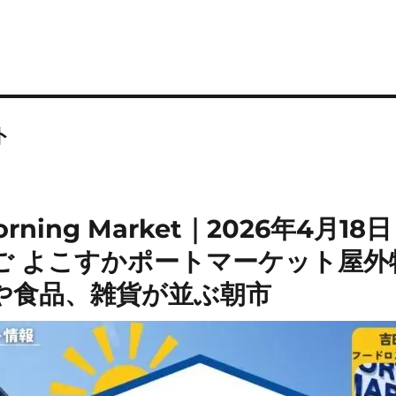
ト
rning Market｜2026年4月18
ご よこすかポートマーケット屋外
や食品、雑貨が並ぶ朝市