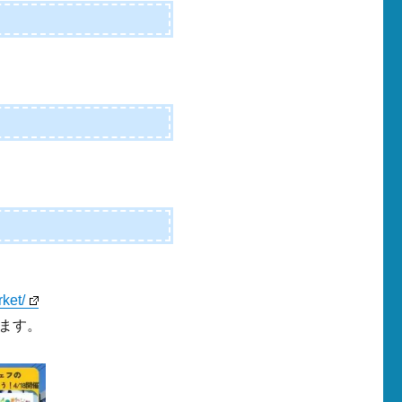
ket/
ます。