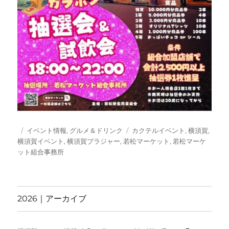
投
カ
タ
イベント情報
,
グルメ＆ドリンク
カクテルイベント
,
横須賀
,
稿
テ
グ
横須賀イベント
,
横須賀ブラジャー
,
若松マーケット
,
若松マーケ
日:
ゴ
ット組合事務所
リ
ー
2026｜アーカイブ