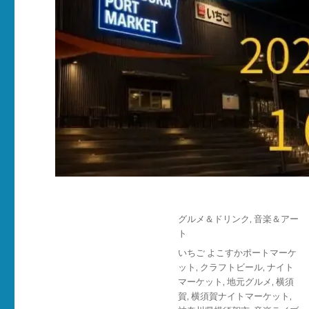
投
カ
グルメ＆ドリンク
,
音楽＆アー
稿
テ
ト
日:
ゴ
タ
いちご よこすかポートマーケ
リ
グ
ット
,
クラフトビール
,
ナイト
ー
マーケット
,
地元グルメ
,
横須
賀
,
横須賀ナイトマーケット
,