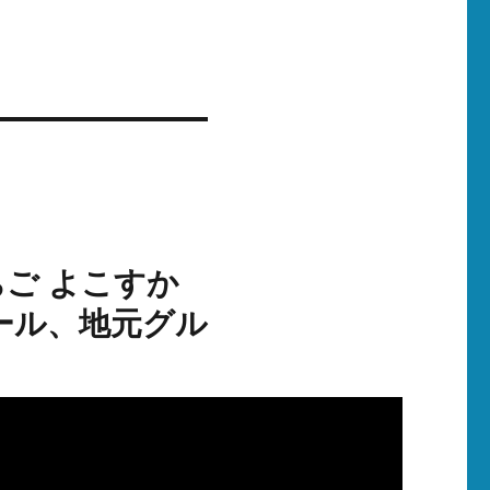
ご よこすか
ール、地元グル