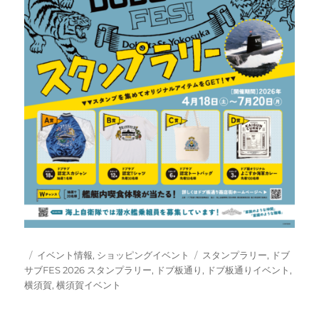
投
カ
タ
イベント情報
,
ショッピングイベント
スタンプラリー
,
ドブ
稿
テ
グ
サブFES 2026 スタンプラリー
,
ドブ板通り
,
ドブ板通りイベント
,
日:
ゴ
横須賀
,
横須賀イベント
リ
ー