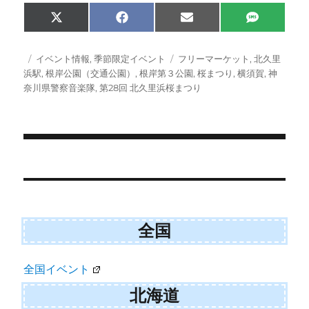
Share
Share
Share
Share
X
F
E
S
on
on
on
on
(
a
m
M
T
c
a
S
w
e
i
投
カ
タ
イベント情報
,
季節限定イベント
フリーマーケット
,
北久里
i
b
l
稿
テ
グ
浜駅
,
根岸公園（交通公園）
,
根岸第３公園
,
桜まつり
,
横須賀
,
神
t
o
日:
ゴ
奈川県警察音楽隊
,
第28回 北久里浜桜まつり
t
o
e
k
リ
r
ー
)
投
稿
ナ
全国
ビ
ゲ
全国イベント
ー
北海道